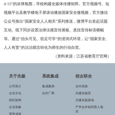
4·15”的浓厚氛围，学校构建全媒体传播矩阵。官方视频号、短
视频平台及教学楼电子屏滚动播放国家安全微视频，官方微信
公众号推出“国家安全人人相关”系列推送，微博平台发起话题
互动。线下同步设置法律法规宣传展板、悬挂宣传标语横幅
等。通过“抬头可见、驻足可学”的浸润式环境，让“国家安全、
人人有责”的法治观念转化为师生的行动自觉。
（资料来源：江苏省教育厅官网）
关于先极
系统集成
校企联合
公司简介
集成案例
合作高校
企业文化
合作厂商
共建实验室
组织架构
共建实践基地
企业形象
产学合作协同育人项
目
荣誉成就