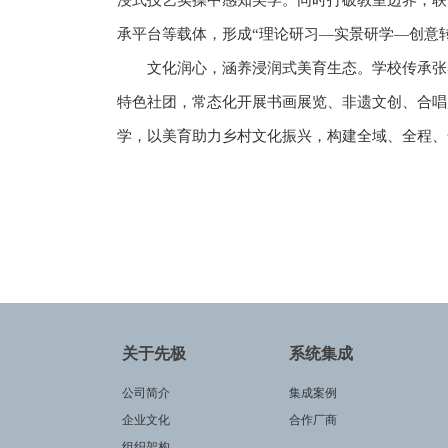
浸式技艺实操中感知美学。同时打破教室边界，联
承平台等载体，形成“理论研习—实景研学—创意
文化润心，涵养浸润式美育生态。学校传承张
特色社团，常态化开展书画展览、非遗文创、合唱
学，以美育助力乡村文化振兴，构建全域、全程、
关于先极
系统集成
公司简介
集成案例
企业文化
合作厂商
组织架构