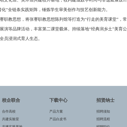
动文化馆、美术馆共建校外基地，校内建成数字时尚与非遗延展设计
转化”全链条实践矩阵，锤炼学生审美创作与技艺创新能力。
謇职教思想，将张謇职教思想陈列馆等打造为“行走的美育课堂”，
展演等品牌活动，丰富第二课堂载体。持续落地“经典润乡土”美育
全员浸润式育人生态。
校企联合
下载中心
招贤纳士
合作高校
产品方案
招聘须知
共建实验室
产品白皮书
招聘流程
共建实践基地
招聘职位