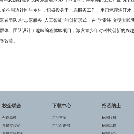
之”青年志愿者服务队向师生展示3D打印技术，将精美的工艺产品制
愿团队前往周边社区与乡村，积极投身于志愿服务工作，用画笔挥洒汗
愿者团队以“志愿服务+人工智能”的创新形式，在“学雷锋·文明实践
群体，团队设计了趣味编程体验项目，激发青少年对科技创新的兴趣
春智慧。
校企联合
下载中心
招贤纳士
合作高校
产品方案
招聘须知
共建实验室
产品白皮书
招聘流程
共建实践基地
招聘职位