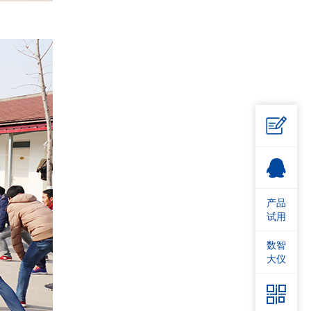

产品
试用
数智
大仪
