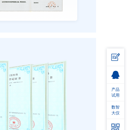

产品
试用
数智
大仪
