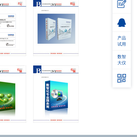

产品
试用
数智
大仪
