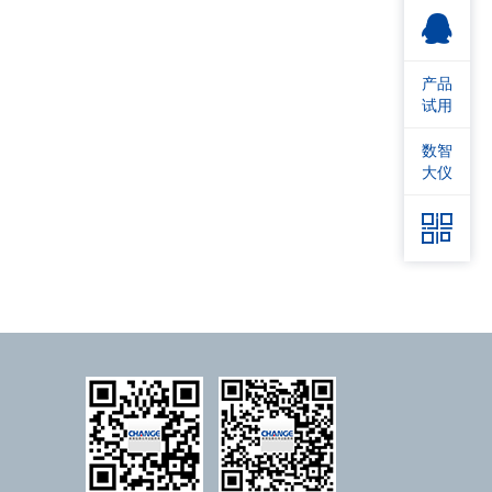
产品
试用
数智
大仪
