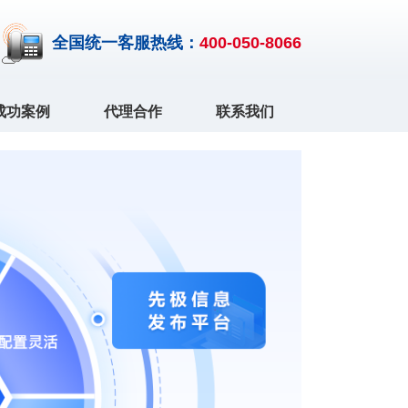
全国统一客服热线：
400-050-8066
成功案例
代理合作
联系我们