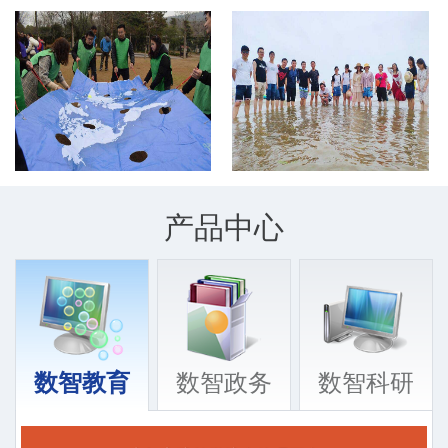
2017年2月公司与武汉大学达成合作，使用先极大学生创新训练
智能管理系统。
2016年09月
2016年9月公司与天津市教委达成合作，承接研发天津市大学生
创新创业训练计划平台。
2016年05月
2016年5月公司与江苏省教育厅达成合作，承接研发江苏省“互
联网+”创新创业大赛管理平台。
2016年03月
产品中心
2016年3月公司与东南大学达成合作，使用先极大学生创新训练
智能管理系统。
2015年09月
公司与江苏省教育厅达成合作，承接研发江苏高校品牌专业建
设工程网
2015年05月
公司与中国海洋大学达成合作，使用先极实践教学综合管理平
数智教育
数智政务
数智科研
台
2014年12月
公司与华南理工大学达成合作，使用先极毕业设计（论文）智