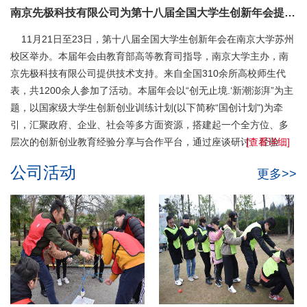
南京先极科技有限公司为第十八届全国大学生创新年会提供技术支持
训练智能管理系统。
2018年01月
11月21日至23日，第十八届全国大学生创新年会在南京大学苏州
2018年1月公司与同济大学达成合作，使用先极大学生创新训练
校区举办。本届年会由教育部高等教育司指导，南京大学主办，南
智能管理系统。
京先极科技有限公司提供技术支持。来自全国310余所高校师生代
2017年12月
表，共1200余人参加了活动。本届年会以“创无止境.‘新潮澎湃”为主
2017年12月公司与江苏省教育厅达成合作，承接研发江苏学位
题，以国家级大学生创新创业训练计划(以下简称“国创计划")为牵
与研究生信息平台。
引，汇聚政府、企业、社会等多方面资源，搭建起一个全方位、多
2017年11月
层次的创新创业教育经验分享与合作平台，通过座谈研讨、经验...
[查看详细]
2017年11月公司为第十届全国大学生创新创业年会提供技术支
持。
公司活动
更多>>
2017年07月
2017年7月公司为第三届江苏省“互联网+”大学生创新创业大赛
提供技术支持。
2017年03月
2017年3月公司和东南大学共同协办的由教育部高教司主办，江
苏省教育厅承办的省级大学生创新创业训练计划管理现场交流
会及国家级大学生创新创业训练计划专家组2017年第一次工作
会议在南京召开。
2017年02月